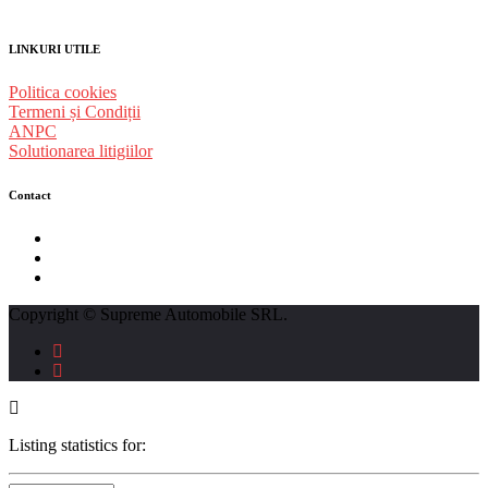
LINKURI UTILE
Politica cookies
Termeni și Condiții
ANPC
Solutionarea litigiilor
Contact
str. Traian Vuia nr. 139, Cluj-Napoca
0740237423
L - V : 09:00 - 17:00 S : 09:00 - 12:00
Copyright © Supreme Automobile SRL.
Listing statistics for: