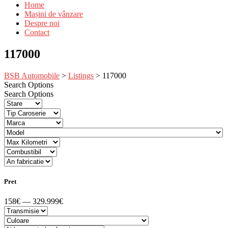
Home
Mașini de vânzare
Despre noi
Contact
117000
BSB Automobile
>
Listings
>
117000
Search Options
Search Options
Pret
158€ — 329.999€