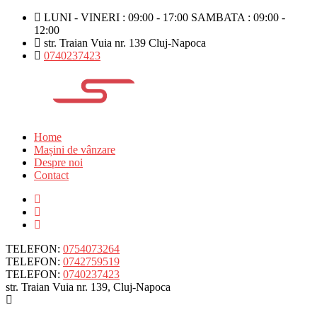
LUNI - VINERI : 09:00 - 17:00 SAMBATA : 09:00 -
12:00
str. Traian Vuia nr. 139 Cluj-Napoca
0740237423
Home
Mașini de vânzare
Despre noi
Contact
TELEFON:
0754073264
TELEFON:
0742759519
TELEFON:
0740237423
str. Traian Vuia nr. 139, Cluj-Napoca