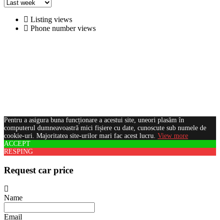
Listing views
Phone number views
Pentru a asigura buna funcționare a acestui site, uneori plasăm în
computerul dumneavoastră mici fișiere cu date, cunoscute sub numele de
cookie-uri. Majoritatea site-urilor mari fac acest lucru.
View more
ACCEPT
RESPING
Request car price
Name
Email