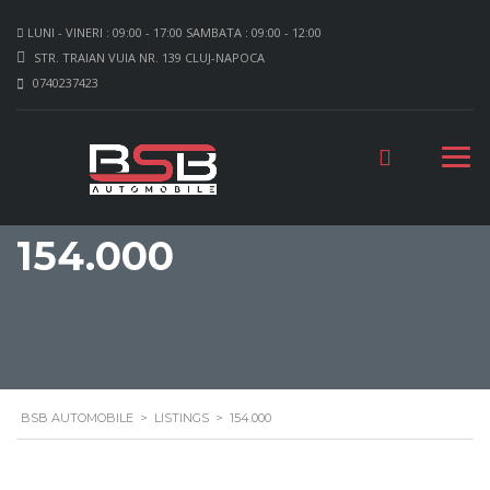
LUNI - VINERI : 09:00 - 17:00 SAMBATA : 09:00 - 12:00
STR. TRAIAN VUIA NR. 139 CLUJ-NAPOCA
0740237423
154.000
BSB AUTOMOBILE
>
LISTINGS
>
154.000