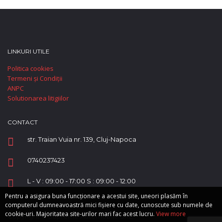
LINKURI UTILE
Politica cookies
Termeni și Condiții
ANPC
Solutionarea litigiilor
CONTACT
str. Traian Vuia nr. 139, Cluj-Napoca
0740237423
L - V : 09:00 - 17:00 S : 09:00 - 12:00
Pentru a asigura buna funcționare a acestui site, uneori plasăm în
computerul dumneavoastră mici fișiere cu date, cunoscute sub numele de
cookie-uri. Majoritatea site-urilor mari fac acest lucru.
View more
Copyright © Supreme Automobile SRL.