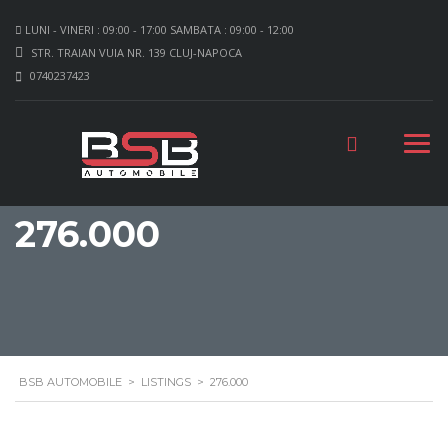
LUNI - VINERI : 09:00 - 17:00 SAMBATA : 09:00 - 12:00
STR. TRAIAN VUIA NR. 139 CLUJ-NAPOCA
0740237423
276.000
BSB AUTOMOBILE
>
LISTINGS
>
276.000