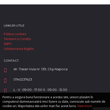
LINKURI UTILE
Politica cookies
Termeni și Condiții
ANPC
Solutionarea litigiilor
CONTACT
str. Traian Vuia nr. 139, Cluj-Napoca
0740237423
L - V : 09:00 - 17:00 S : 09:00 - 12:00
Pentru a asigura buna funcționare a acestui site, uneori plasăm în
computerul dumneavoastră mici fișiere cu date, cunoscute sub numele de
cookie-uri. Majoritatea site-urilor mari fac acest lucru.
View more
Copyright © Supreme Automobile SRL.