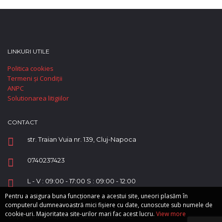
LINKURI UTILE
Politica cookies
Termeni și Condiții
ANPC
Solutionarea litigiilor
CONTACT
str. Traian Vuia nr. 139, Cluj-Napoca
0740237423
L - V : 09:00 - 17:00 S : 09:00 - 12:00
Pentru a asigura buna funcționare a acestui site, uneori plasăm în
computerul dumneavoastră mici fișiere cu date, cunoscute sub numele de
cookie-uri. Majoritatea site-urilor mari fac acest lucru.
View more
Copyright © Supreme Automobile SRL.