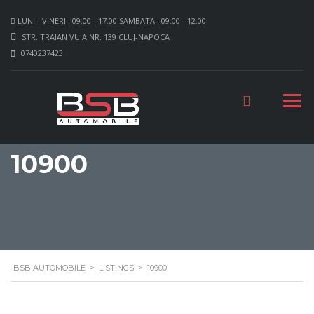
LUNI - VINERI : 09:00 - 17:00 SAMBATA : 09:00 - 12:00
STR. TRAIAN VUIA NR. 139 CLUJ-NAPOCA
0740237423
10900
BSB AUTOMOBILE
>
LISTINGS
>
10900