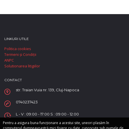
LINKURI UTILE
Politica cookies
Termeni și Condiții
ANPC
Solutionarea litigiilor
CONTACT
str. Traian Vuia nr. 139, Cluj-Napoca
0740237423
L - V : 09:00 - 17:00 S : 09:00 - 12:00
Pentru a asigura buna funcționare a acestui site, uneori plasăm în
computerul dumneavoastră mici fișiere cu date, cunoscute sub numele de