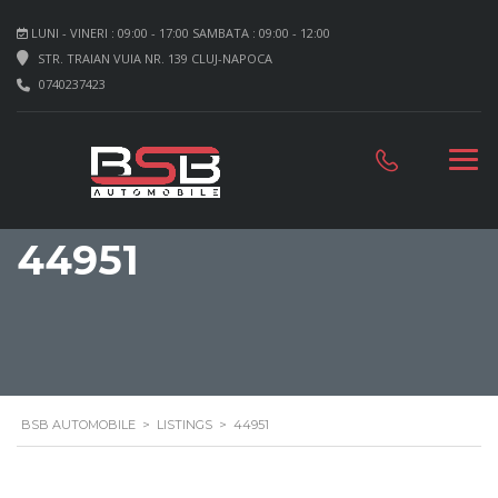
LUNI - VINERI : 09:00 - 17:00 SAMBATA : 09:00 - 12:00
STR. TRAIAN VUIA NR. 139 CLUJ-NAPOCA
0740237423
44951
BSB AUTOMOBILE
>
LISTINGS
>
44951