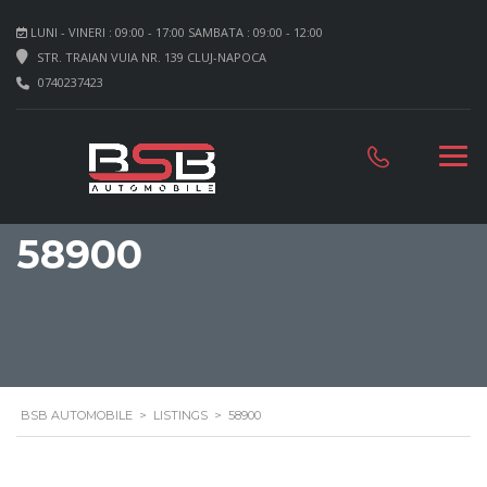
LUNI - VINERI : 09:00 - 17:00 SAMBATA : 09:00 - 12:00
STR. TRAIAN VUIA NR. 139 CLUJ-NAPOCA
0740237423
58900
BSB AUTOMOBILE
>
LISTINGS
>
58900