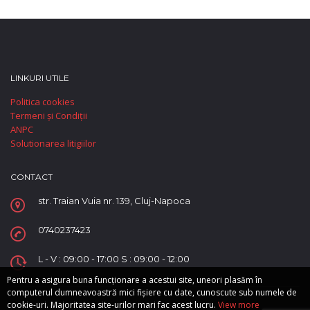
LINKURI UTILE
Politica cookies
Termeni și Condiții
ANPC
Solutionarea litigiilor
CONTACT
str. Traian Vuia nr. 139, Cluj-Napoca
0740237423
L - V : 09:00 - 17:00 S : 09:00 - 12:00
Pentru a asigura buna funcționare a acestui site, uneori plasăm în
computerul dumneavoastră mici fișiere cu date, cunoscute sub numele de
cookie-uri. Majoritatea site-urilor mari fac acest lucru.
View more
Copyright © Supreme Automobile SRL.