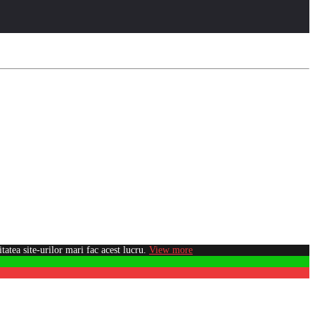
atea site-urilor mari fac acest lucru.
View more