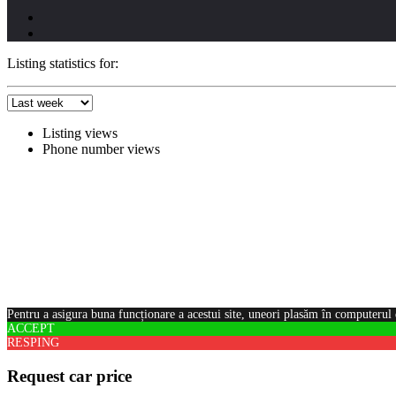
Listing statistics for:
Listing views
Phone number views
Pentru a asigura buna funcționare a acestui site, uneori plasăm în computerul 
ACCEPT
RESPING
Request car price