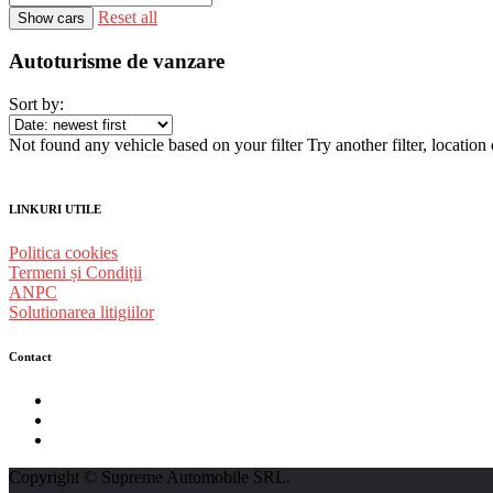
Reset all
Autoturisme de vanzare
Sort by:
Not found any vehicle based on your filter
Try another filter, locatio
LINKURI UTILE
Politica cookies
Termeni și Condiții
ANPC
Solutionarea litigiilor
Contact
str. Traian Vuia nr. 139, Cluj-Napoca
0740237423
L - V : 09:00 - 17:00 S : 09:00 - 12:00
Copyright © Supreme Automobile SRL.