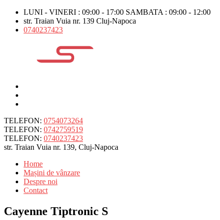
LUNI - VINERI : 09:00 - 17:00 SAMBATA : 09:00 - 12:00
str. Traian Vuia nr. 139 Cluj-Napoca
0740237423
TELEFON:
0754073264
TELEFON:
0742759519
TELEFON:
0740237423
str. Traian Vuia nr. 139, Cluj-Napoca
Home
Mașini de vânzare
Despre noi
Contact
Cayenne Tiptronic S