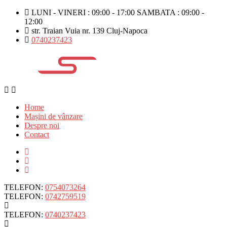
LUNI - VINERI : 09:00 - 17:00 SAMBATA : 09:00 -
12:00
str. Traian Vuia nr. 139 Cluj-Napoca
0740237423
Home
Mașini de vânzare
Despre noi
Contact
TELEFON:
0754073264
TELEFON:
0742759519
TELEFON:
0740237423