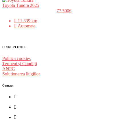
Toyota Tundra 2025
77.500€
11.339 km
Automata
LINKURI UTILE
Politica cookies
Termeni și Condiții
ANPC
Solutionarea litigiilor
Contact
str. Traian Vuia nr. 139, Cluj-Napoca
0740237423
L - V : 09:00 - 17:00 S : 09:00 - 12:00