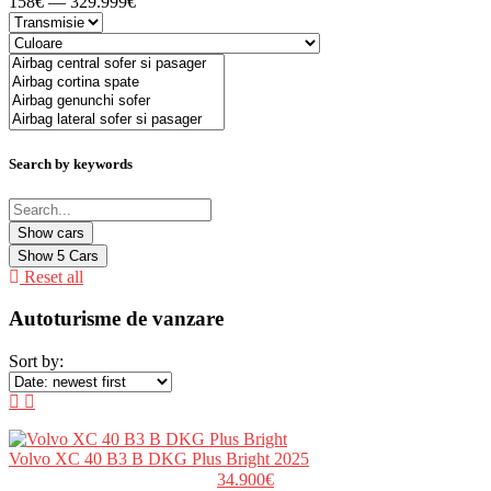
158€ — 329.999€
Search by keywords
Show
5
Cars
Reset all
Autoturisme de vanzare
Sort by:
Volvo XC 40 B3 B DKG Plus Bright 2025
34.900€