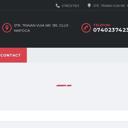
0740237423
STR. TRAIAN VUIA NR. 
STR. TRAIAN VUIA NR. 139, CLUJ-
TELEFON:
074023742
NAPOCA
CONTACT