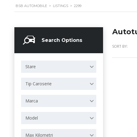
BSB AUTOMOBILE
>
LISTINGS
>
2299
Autot
Search Options
SORT BY:
Stare
Tip Caroserie
Marca
Model
Max Kilometri