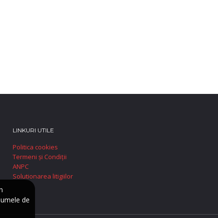
LINKURI UTILE
Politica cookies
Termeni și Condiții
ANPC
Solutionarea litigiilor
n
numele de
e