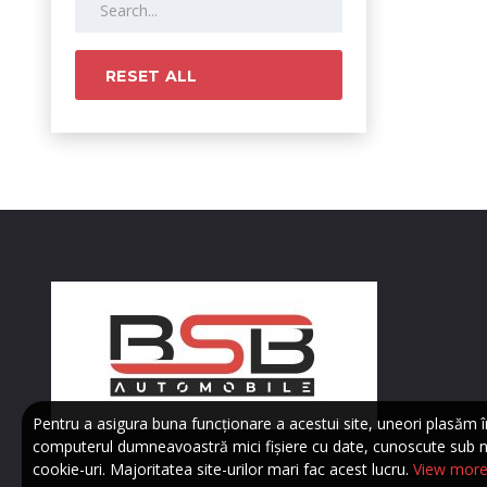
RESET ALL
Pentru a asigura buna funcționare a acestui site, uneori plasăm î
computerul dumneavoastră mici fișiere cu date, cunoscute sub 
cookie-uri. Majoritatea site-urilor mari fac acest lucru.
View mor