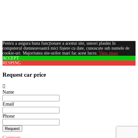
Pentru a asigura buna funcționare a acestui site, uneori plasăm în
computerul dumneavoastră mici fișiere cu date, cunoscute sub numele de
cookie-uri. Majoritatea site-urilor mari fac acest lucru.
View more
ACCEPT
RESPING
Request car price
Name
Email
Phone
Request
Compare