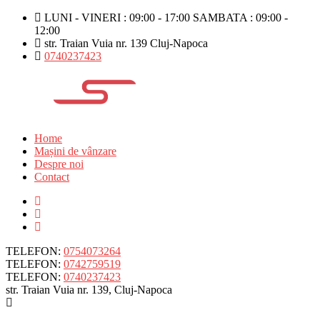
LUNI - VINERI : 09:00 - 17:00 SAMBATA : 09:00 -
12:00
str. Traian Vuia nr. 139 Cluj-Napoca
0740237423
Home
Mașini de vânzare
Despre noi
Contact
TELEFON:
0754073264
TELEFON:
0742759519
TELEFON:
0740237423
str. Traian Vuia nr. 139, Cluj-Napoca