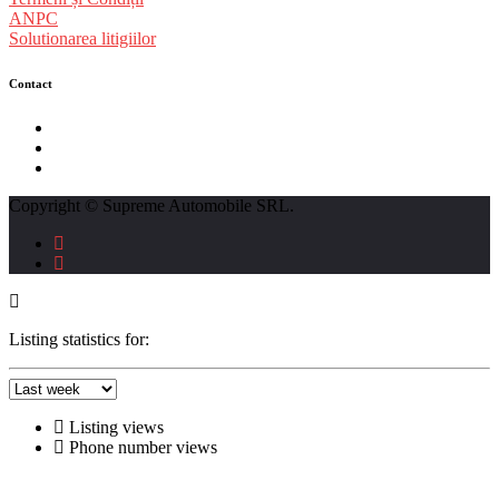
ANPC
Solutionarea litigiilor
Contact
str. Traian Vuia nr. 139, Cluj-Napoca
0740237423
L - V : 09:00 - 17:00 S : 09:00 - 12:00
Copyright © Supreme Automobile SRL.
Listing statistics for:
Listing views
Phone number views