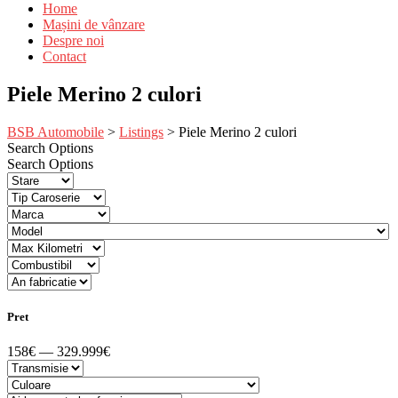
Home
Mașini de vânzare
Despre noi
Contact
Piele Merino 2 culori
BSB Automobile
>
Listings
>
Piele Merino 2 culori
Search Options
Search Options
Pret
158€ — 329.999€