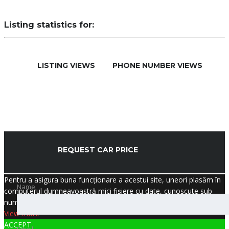
Listing statistics for:
LISTING VIEWS
PHONE NUMBER VIEWS
REQUEST CAR PRICE
Pentru a asigura buna funcționare a acestui site, uneori plasăm în
Name
computerul dumneavoastră mici fișiere cu date, cunoscute sub
numele de cookie-uri. Majoritatea site-urilor mari fac acest lucru.
View more
ACCEPT