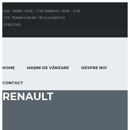
LUNI - VINERI : 09:00 - 17:00 SAMBATA : 09:00 - 12:00
STR. TRAIAN VUIA NR. 139 CLUJ-NAPOCA
0740237423
HOME
MAȘINI DE VÂNZARE
DESPRE NOI
CONTACT
RENAULT