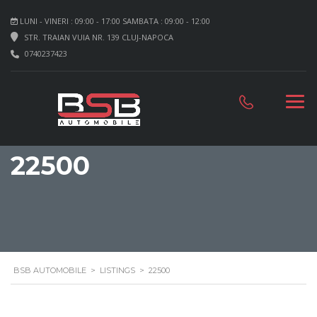
LUNI - VINERI : 09:00 - 17:00 SAMBATA : 09:00 - 12:00
STR. TRAIAN VUIA NR. 139 CLUJ-NAPOCA
0740237423
22500
BSB AUTOMOBILE
>
LISTINGS
>
22500