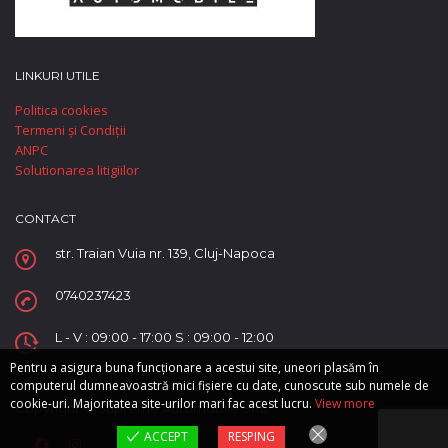
LINKURI UTILE
Politica cookies
Termeni și Condiții
ANPC
Solutionarea litigiilor
CONTACT
str. Traian Vuia nr. 139, Cluj-Napoca
0740237423
L - V : 09:00 - 17:00 S : 09:00 - 12:00
Pentru a asigura buna funcționare a acestui site, uneori plasăm în
computerul dumneavoastră mici fișiere cu date, cunoscute sub numele de
cookie-uri. Majoritatea site-urilor mari fac acest lucru.
View more
Copyright © Supreme Automobile SRL.
ACCEPT
RESPING