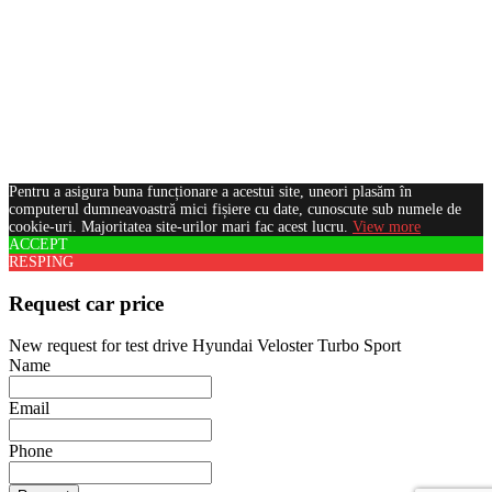
Pentru a asigura buna funcționare a acestui site, uneori plasăm în
computerul dumneavoastră mici fișiere cu date, cunoscute sub numele de
cookie-uri. Majoritatea site-urilor mari fac acest lucru.
View more
ACCEPT
RESPING
Request car price
New request for test drive Hyundai Veloster Turbo Sport
Name
Email
Phone