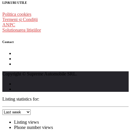
LINKURI UTILE
Politica cookies
Termeni și Condiții
ANPC
Solutionarea litigiilor
Contact
str. Traian Vuia nr. 139, Cluj-Napoca
0740237423
L - V : 09:00 - 17:00 S : 09:00 - 12:00
Copyright © Supreme Automobile SRL.
Listing statistics for:
Listing views
Phone number views