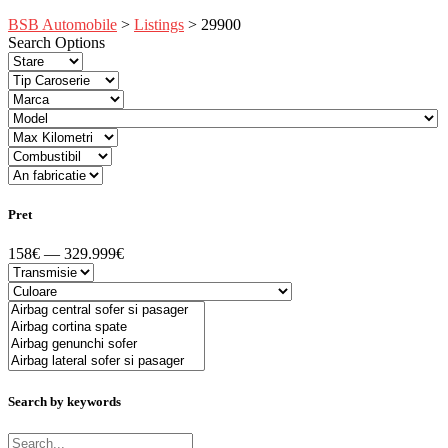
BSB Automobile
>
Listings
>
29900
Search Options
Pret
158€ — 329.999€
Search by keywords