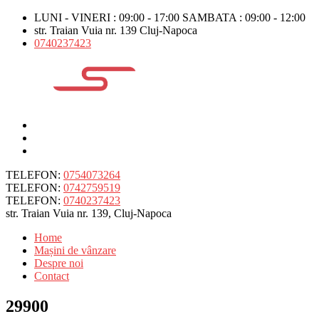
LUNI - VINERI : 09:00 - 17:00 SAMBATA : 09:00 - 12:00
str. Traian Vuia nr. 139 Cluj-Napoca
0740237423
TELEFON:
0754073264
TELEFON:
0742759519
TELEFON:
0740237423
str. Traian Vuia nr. 139, Cluj-Napoca
Home
Mașini de vânzare
Despre noi
Contact
29900