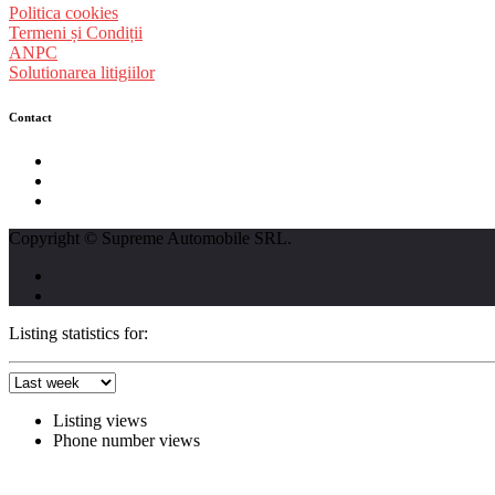
Politica cookies
Termeni și Condiții
ANPC
Solutionarea litigiilor
Contact
str. Traian Vuia nr. 139, Cluj-Napoca
0740237423
L - V : 09:00 - 17:00 S : 09:00 - 12:00
Copyright © Supreme Automobile SRL.
Listing statistics for:
Listing views
Phone number views