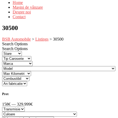
Home
Mașini de vânzare
Despre noi
Contact
30500
BSB Automobile
>
Listings
>
30500
Search Options
Search Options
Pret
158€ — 329.999€