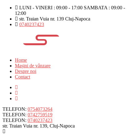
LUNI - VINERI : 09:00 - 17:00 SAMBATA : 09:00 -
12:00
str. Traian Vuia nr. 139 Cluj-Napoca
0740237423
Home
Mașini de vânzare
Despre noi
Contact
TELEFON:
0754073264
TELEFON:
0742759519
TELEFON:
0740237423
str. Traian Vuia nr. 139, Cluj-Napoca