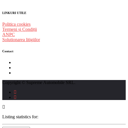
LINKURI UTILE
Politica cookies
Termeni și Condiții
ANPC
Solutionarea litigiilor
Contact
str. Traian Vuia nr. 139, Cluj-Napoca
0740237423
L - V : 09:00 - 17:00 S : 09:00 - 12:00
Copyright © Supreme Automobile SRL.
Listing statistics for: