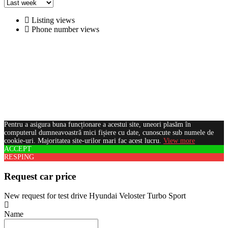
Listing views
Phone number views
Pentru a asigura buna funcționare a acestui site, uneori plasăm în
computerul dumneavoastră mici fișiere cu date, cunoscute sub numele de
cookie-uri. Majoritatea site-urilor mari fac acest lucru.
View more
ACCEPT
RESPING
Request car price
New request for test drive Hyundai Veloster Turbo Sport
Name