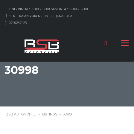
LUNI - VINERI : 09:00 - 17:00 SAMBATA : 09:00 - 12:00
STR. TRAIAN VUIA NR. 139 CLUJ-NAPOCA
0740237423
30998
BSB AUTOMOBILE
>
LISTINGS
>
30998