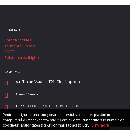
LINKURI UTILE
Politica cookies
Termeni și Condiții
ANPC
Solutionarea litigiilor
CONTACT
str. Traian Vuia nr. 139, Cluj-Napoca
0740237423
L - V : 09:00 - 17:00 S : 09:00 - 12:00
Pentru a asigura buna funcționare a acestui site, uneori plasăm în
computerul dumneavoastră mici fișiere cu date, cunoscute sub numele de
cookie-uri. Majoritatea site-urilor mari fac acest lucru.
View more
Copyright © Supreme Automobile SRL.