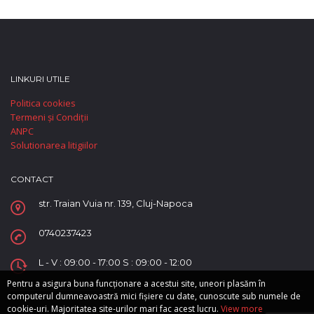
LINKURI UTILE
Politica cookies
Termeni și Condiții
ANPC
Solutionarea litigiilor
CONTACT
str. Traian Vuia nr. 139, Cluj-Napoca
0740237423
L - V : 09:00 - 17:00 S : 09:00 - 12:00
Pentru a asigura buna funcționare a acestui site, uneori plasăm în
computerul dumneavoastră mici fișiere cu date, cunoscute sub numele de
cookie-uri. Majoritatea site-urilor mari fac acest lucru.
View more
Copyright © Supreme Automobile SRL.