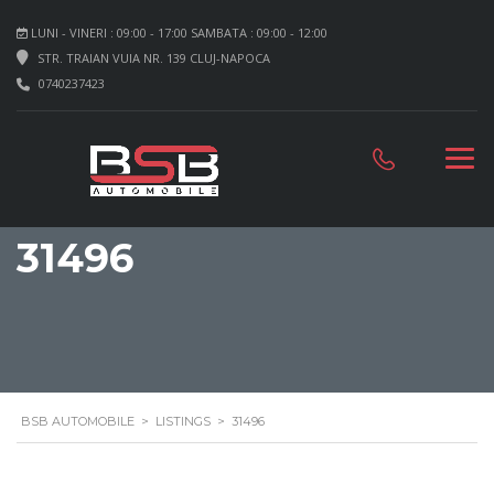
LUNI - VINERI : 09:00 - 17:00 SAMBATA : 09:00 - 12:00
STR. TRAIAN VUIA NR. 139 CLUJ-NAPOCA
0740237423
31496
BSB AUTOMOBILE
>
LISTINGS
>
31496