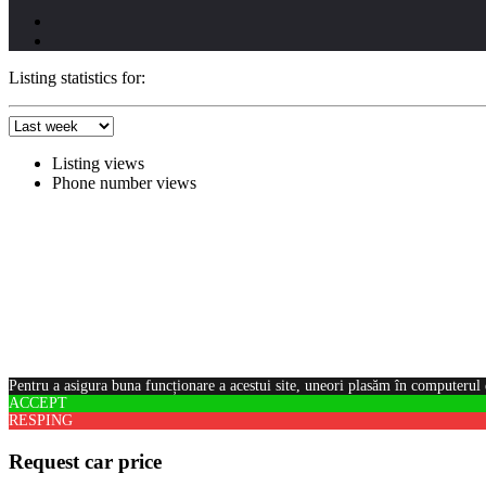
Listing statistics for:
Listing views
Phone number views
Pentru a asigura buna funcționare a acestui site, uneori plasăm în computerul 
ACCEPT
RESPING
Request car price