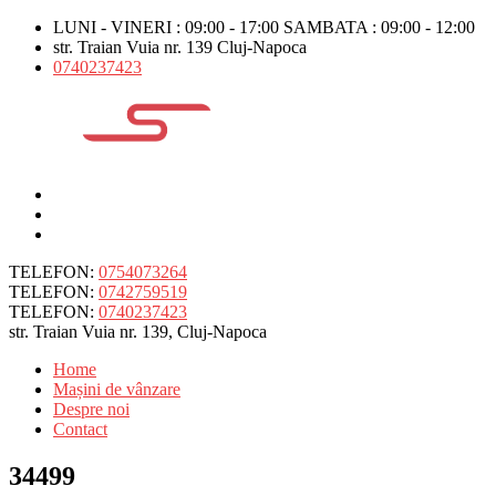
LUNI - VINERI : 09:00 - 17:00 SAMBATA : 09:00 - 12:00
str. Traian Vuia nr. 139 Cluj-Napoca
0740237423
TELEFON:
0754073264
TELEFON:
0742759519
TELEFON:
0740237423
str. Traian Vuia nr. 139, Cluj-Napoca
Home
Mașini de vânzare
Despre noi
Contact
34499