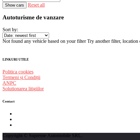
Reset all
Autoturisme de vanzare
Sort by:
Not found any vehicle based on your filter
Try another filter, locatio
LINKURI UTILE
Politica cookies
Termeni și Condiții
ANPC
Solutionarea litigiilor
Contact
str. Traian Vuia nr. 139, Cluj-Napoca
0740237423
L - V : 09:00 - 17:00 S : 09:00 - 12:00
Copyright © Supreme Automobile SRL.