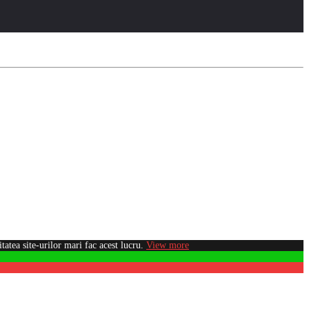
atea site-urilor mari fac acest lucru.
View more