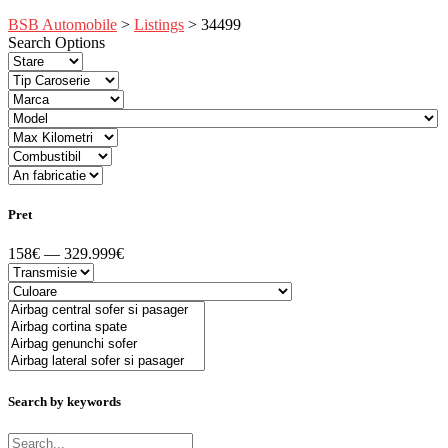
BSB Automobile
>
Listings
>
34499
Search Options
Pret
158€ — 329.999€
Search by keywords