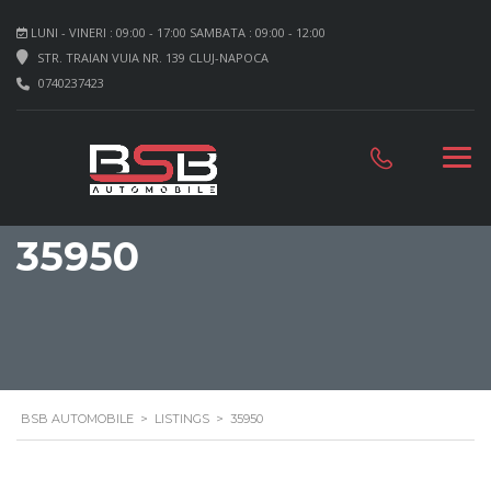
LUNI - VINERI : 09:00 - 17:00 SAMBATA : 09:00 - 12:00
STR. TRAIAN VUIA NR. 139 CLUJ-NAPOCA
0740237423
35950
BSB AUTOMOBILE
>
LISTINGS
>
35950