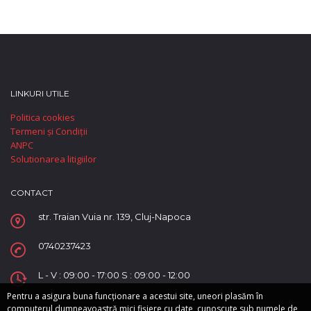
LINKURI UTILE
Politica cookies
Termeni și Condiții
ANPC
Solutionarea litigiilor
CONTACT
str. Traian Vuia nr. 139, Cluj-Napoca
0740237423
L - V : 09:00 - 17:00 S : 09:00 - 12:00
Pentru a asigura buna funcționare a acestui site, uneori plasăm în
computerul dumneavoastră mici fișiere cu date, cunoscute sub numele de