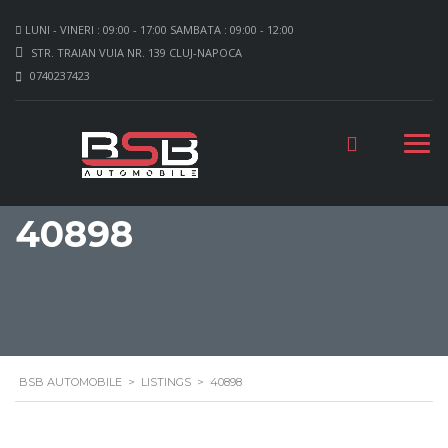
LUNI - VINERI : 09:00 - 17:00 SAMBATA : 09:00 - 12:00
STR. TRAIAN VUIA NR. 139 CLUJ-NAPOCA
0740237423
40898
BSB AUTOMOBILE
>
LISTINGS
>
40898