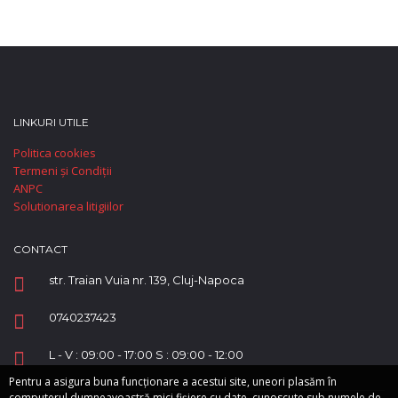
LINKURI UTILE
Politica cookies
Termeni și Condiții
ANPC
Solutionarea litigiilor
CONTACT
str. Traian Vuia nr. 139, Cluj-Napoca
0740237423
L - V : 09:00 - 17:00 S : 09:00 - 12:00
Pentru a asigura buna funcționare a acestui site, uneori plasăm în
computerul dumneavoastră mici fișiere cu date, cunoscute sub numele de