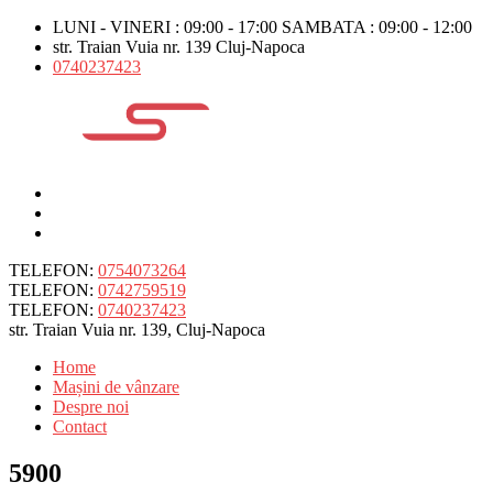
LUNI - VINERI : 09:00 - 17:00 SAMBATA : 09:00 - 12:00
str. Traian Vuia nr. 139 Cluj-Napoca
0740237423
TELEFON:
0754073264
TELEFON:
0742759519
TELEFON:
0740237423
str. Traian Vuia nr. 139, Cluj-Napoca
Home
Mașini de vânzare
Despre noi
Contact
5900