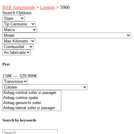
BSB Automobile
>
Listings
>
5900
Search Options
Pret
158€ — 329.999€
Search by keywords