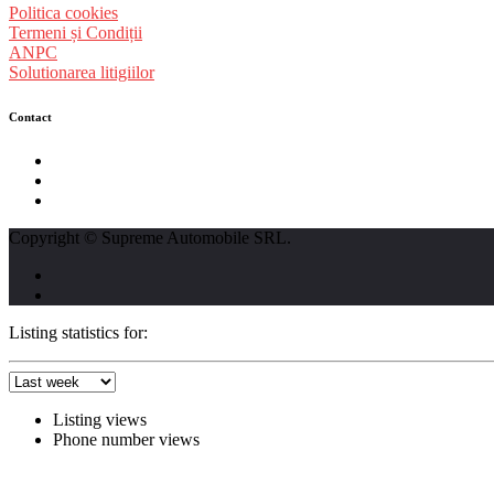
Politica cookies
Termeni și Condiții
ANPC
Solutionarea litigiilor
Contact
str. Traian Vuia nr. 139, Cluj-Napoca
0740237423
L - V : 09:00 - 17:00 S : 09:00 - 12:00
Copyright © Supreme Automobile SRL.
Listing statistics for:
Listing views
Phone number views