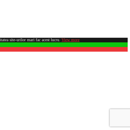
atea site-urilor mari fac acest lucru.
View more