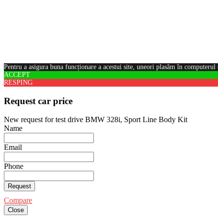
Pentru a asigura buna funcționare a acestui site, uneori plasăm în computerul 
ACCEPT
RESPING
Request car price
New request for test drive BMW 328i, Sport Line Body Kit
Name
Email
Phone
Request
Compare
Close