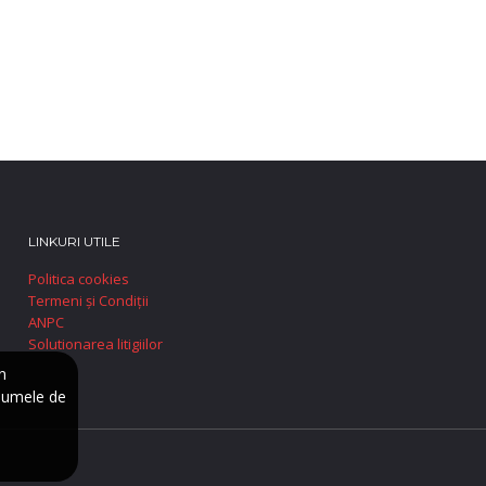
LINKURI UTILE
Politica cookies
Termeni și Condiții
ANPC
Solutionarea litigiilor
n
numele de
e