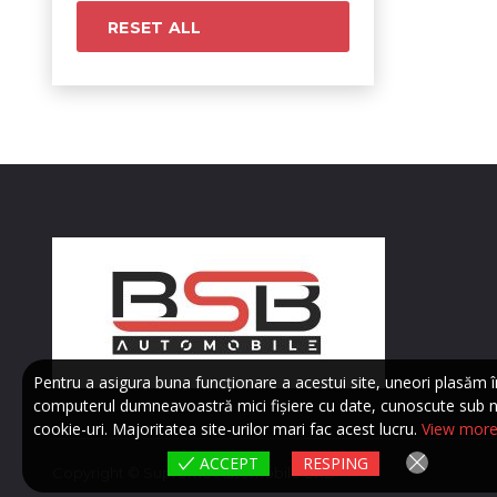
RESET ALL
Pentru a asigura buna funcționare a acestui site, uneori plasăm î
computerul dumneavoastră mici fișiere cu date, cunoscute sub 
cookie-uri. Majoritatea site-urilor mari fac acest lucru.
View mor
ACCEPT
RESPING
Copyright © Supreme Automobile SRL.