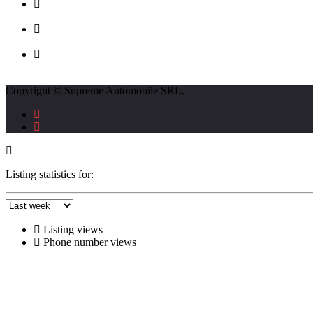
str. Traian Vuia nr. 139, Cluj-Napoca
0740237423
L - V : 09:00 - 17:00 S : 09:00 - 12:00
Copyright © Supreme Automobile SRL.
Listing statistics for:
Listing views
Phone number views