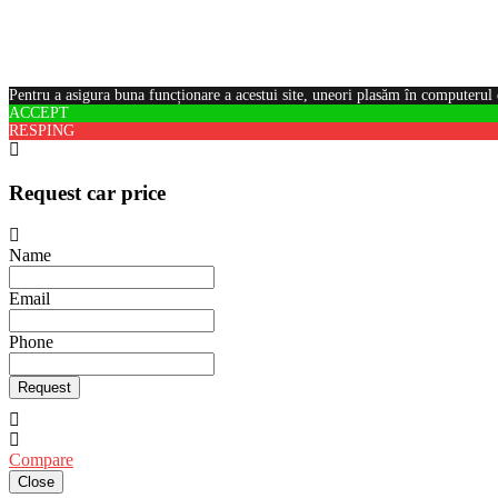
Pentru a asigura buna funcționare a acestui site, uneori plasăm în computerul 
ACCEPT
RESPING
Request car price
Name
Email
Phone
Request
Compare
Close