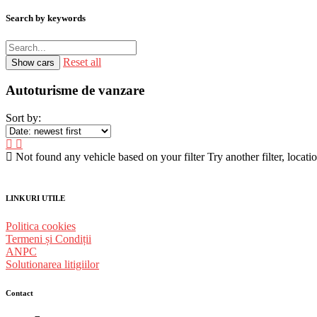
Search by keywords
Reset all
Autoturisme de vanzare
Sort by:
Not found any vehicle based on your filter
Try another filter, locat
LINKURI UTILE
Politica cookies
Termeni și Condiții
ANPC
Solutionarea litigiilor
Contact