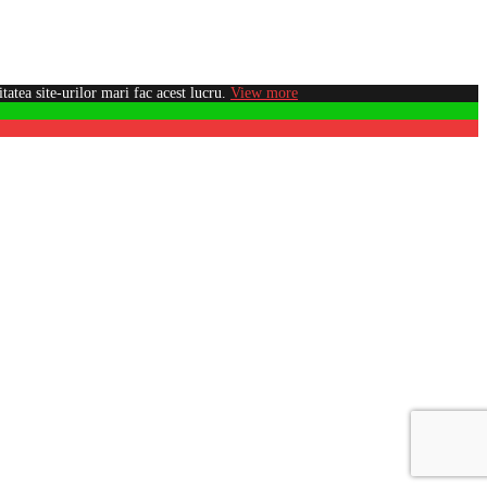
atea site-urilor mari fac acest lucru.
View more