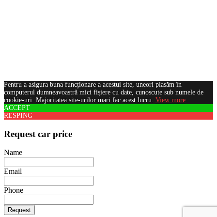
Pentru a asigura buna funcționare a acestui site, uneori plasăm în
computerul dumneavoastră mici fișiere cu date, cunoscute sub numele de
cookie-uri. Majoritatea site-urilor mari fac acest lucru.
View more
ACCEPT
RESPING
Request car price
Name
Email
Phone
Request