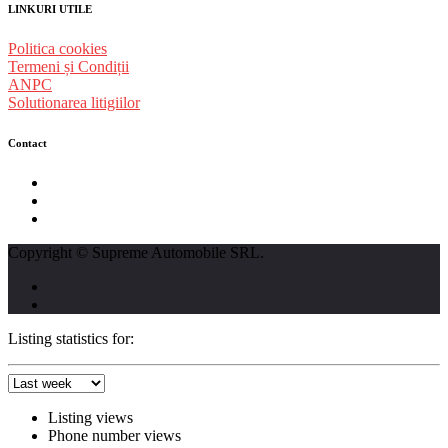
LINKURI UTILE
Politica cookies
Termeni și Condiții
ANPC
Solutionarea litigiilor
Contact
str. Traian Vuia nr. 139, Cluj-Napoca
0740237423
L - V : 09:00 - 17:00 S : 09:00 - 12:00
Copyright © Supreme Automobile SRL.
Listing statistics for:
Listing views
Phone number views