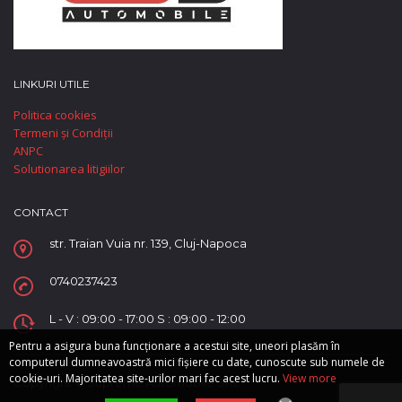
LINKURI UTILE
Politica cookies
Termeni și Condiții
ANPC
Solutionarea litigiilor
CONTACT
str. Traian Vuia nr. 139, Cluj-Napoca
0740237423
L - V : 09:00 - 17:00 S : 09:00 - 12:00
Pentru a asigura buna funcționare a acestui site, uneori plasăm în
computerul dumneavoastră mici fișiere cu date, cunoscute sub numele de
cookie-uri. Majoritatea site-urilor mari fac acest lucru.
View more
Copyright © Supreme Automobile SRL.