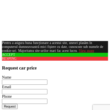
Pentru a asigura buna funcționare a acestui site, uneori plasăm în
computerul dumneavoastră mici fișiere cu date, cunoscute sub numele de
cookie-uri. Majoritatea site-urilor mari fac acest lucru.
View more
ACCEPT
RESPING
Request car price
Name
Email
Phone
Request