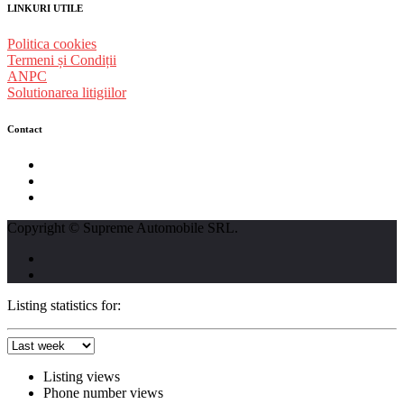
LINKURI UTILE
Politica cookies
Termeni și Condiții
ANPC
Solutionarea litigiilor
Contact
str. Traian Vuia nr. 139, Cluj-Napoca
0740237423
L - V : 09:00 - 17:00 S : 09:00 - 12:00
Copyright © Supreme Automobile SRL.
Listing statistics for:
Listing views
Phone number views