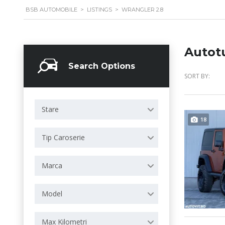
BSB AUTOMOBILE
>
LISTINGS
>
WRANGLER 2.8
Autot
Search Options
SORT BY:
Stare
18
Tip Caroserie
Marca
Model
Max Kilometri