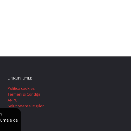
LINKURI UTILE
Politica cookies
Termeni și Condiții
ANPC
Solutionarea litigiilor
n
numele de
e