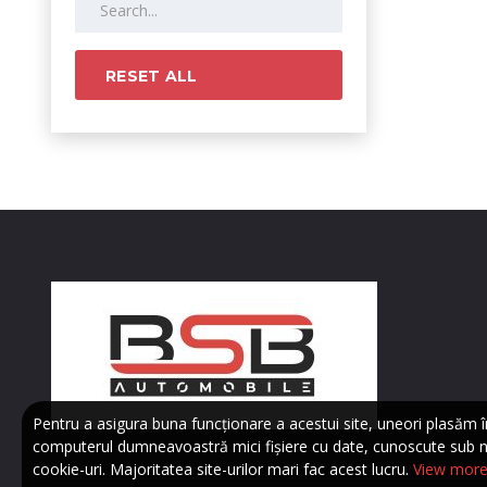
RESET ALL
Pentru a asigura buna funcționare a acestui site, uneori plasăm î
computerul dumneavoastră mici fișiere cu date, cunoscute sub 
cookie-uri. Majoritatea site-urilor mari fac acest lucru.
View mor