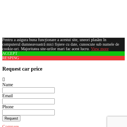
Pentru a asigura buna funcționare a acestui site, uneori plasăm în
computerul dumneavoastră mici fișiere cu date, cunoscute sub numele de
cookie-uri. Majoritatea site-urilor mari fac acest lucru.
View more
ACCEPT
RESPING
Request car price
Name
Email
Phone
Request
Compare