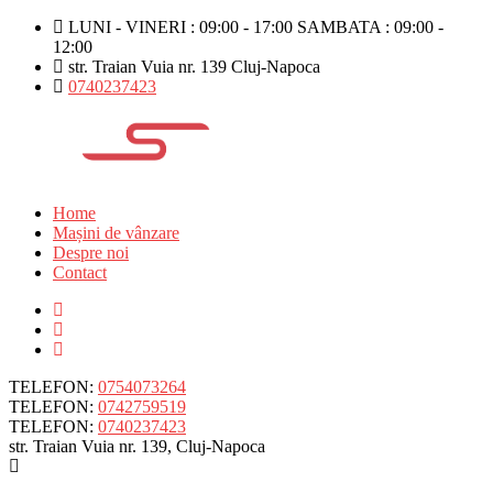
LUNI - VINERI : 09:00 - 17:00 SAMBATA : 09:00 -
12:00
str. Traian Vuia nr. 139 Cluj-Napoca
0740237423
Home
Mașini de vânzare
Despre noi
Contact
TELEFON:
0754073264
TELEFON:
0742759519
TELEFON:
0740237423
str. Traian Vuia nr. 139, Cluj-Napoca