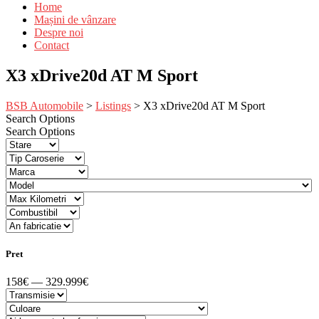
Home
Mașini de vânzare
Despre noi
Contact
X3 xDrive20d AT M Sport
BSB Automobile
>
Listings
>
X3 xDrive20d AT M Sport
Search Options
Search Options
Pret
158€ — 329.999€