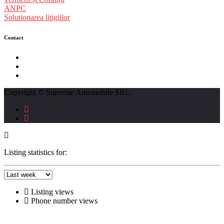
ANPC
Solutionarea litigiilor
Contact
str. Traian Vuia nr. 139, Cluj-Napoca
0740237423
L - V : 09:00 - 17:00 S : 09:00 - 12:00
Copyright © Supreme Automobile SRL.
Listing statistics for:
Listing views
Phone number views