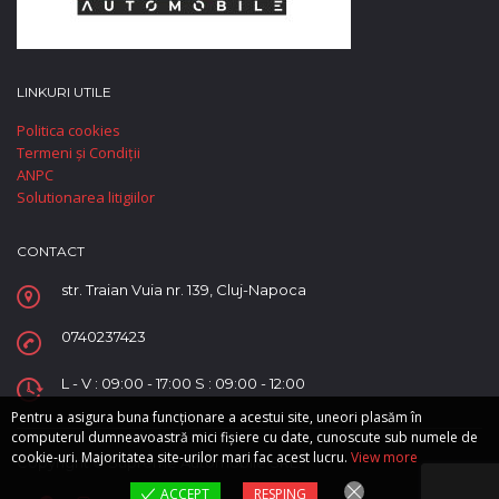
LINKURI UTILE
Politica cookies
Termeni și Condiții
ANPC
Solutionarea litigiilor
CONTACT
str. Traian Vuia nr. 139, Cluj-Napoca
0740237423
L - V : 09:00 - 17:00 S : 09:00 - 12:00
Pentru a asigura buna funcționare a acestui site, uneori plasăm în
computerul dumneavoastră mici fișiere cu date, cunoscute sub numele de
cookie-uri. Majoritatea site-urilor mari fac acest lucru.
View more
Copyright © Supreme Automobile SRL.
ACCEPT
RESPING