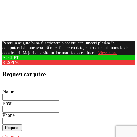
Pentru a asigura buna funcționare a acestui site, uneori plasăm în
computerul dumneavoastră mici fișiere cu date, cunoscute sub numele de
cookie-uri. Majoritatea site-urilor mari fac acest lucru.
View more
ACCEPT
RESPING
Request car price
Name
Email
Phone
Request
Compare