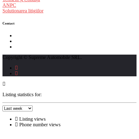
ANPC
Solutionarea litigiilor
Contact
str. Traian Vuia nr. 139, Cluj-Napoca
0740237423
L - V : 09:00 - 17:00 S : 09:00 - 12:00
Copyright © Supreme Automobile SRL.
Listing statistics for:
Listing views
Phone number views