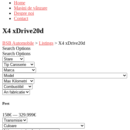
Home
Mașini de vânzare
Despre noi
Contact
X4 xDrive20d
BSB Automobile
>
Listings
>
X4 xDrive20d
Search Options
Search Options
Pret
158€ — 329.999€