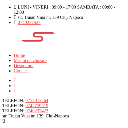
LUNI - VINERI : 09:00 - 17:00 SAMBATA : 09:00 -
12:00
str. Traian Vuia nr. 139 Cluj-Napoca
0740237423
Home
Mașini de vânzare
Despre noi
Contact
TELEFON:
0754073264
TELEFON:
0742759519
TELEFON:
0740237423
str. Traian Vuia nr. 139, Cluj-Napoca