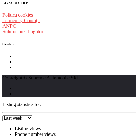
LINKURI UTILE
Politica cookies
Termeni și Condiții
ANPC
Solutionarea litigiilor
Contact
str. Traian Vuia nr. 139, Cluj-Napoca
0740237423
L - V : 09:00 - 17:00 S : 09:00 - 12:00
Copyright © Supreme Automobile SRL.
Listing statistics for:
Listing views
Phone number views