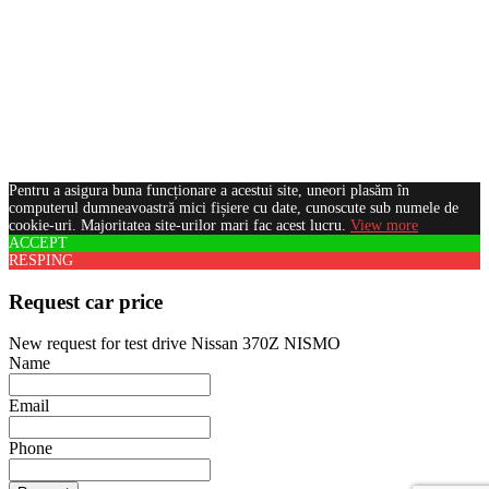
Pentru a asigura buna funcționare a acestui site, uneori plasăm în
computerul dumneavoastră mici fișiere cu date, cunoscute sub numele de
cookie-uri. Majoritatea site-urilor mari fac acest lucru.
View more
ACCEPT
RESPING
Request car price
New request for test drive Nissan 370Z NISMO
Name
Email
Phone