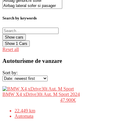
Search by keywords
Show
1
Cars
Reset all
Autoturisme de vanzare
Sort by:
BMW X4 xDrive30i Aut. M Sport 2024
47.900€
22.449 km
Automata