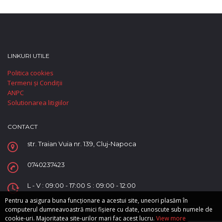
LINKURI UTILE
Politica cookies
Termeni și Condiții
ANPC
Solutionarea litigiilor
CONTACT
str. Traian Vuia nr. 139, Cluj-Napoca
0740237423
L - V : 09:00 - 17:00 S : 09:00 - 12:00
Pentru a asigura buna funcționare a acestui site, uneori plasăm în
computerul dumneavoastră mici fișiere cu date, cunoscute sub numele de
cookie-uri. Majoritatea site-urilor mari fac acest lucru.
View more
Copyright © Supreme Automobile SRL.