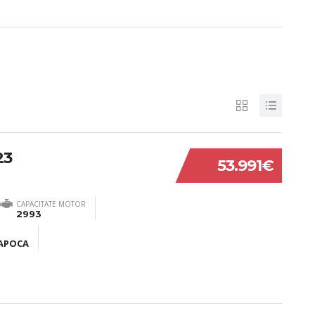
23
53.991€
CAPACITATE MOTOR
2993
NAPOCA