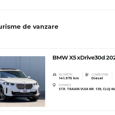
urisme de vanzare
BMW X5 xDrive30d 20
KILOMETRI
COMBUSTIBIL
141.975 km
Diesel
DISTANCE
STR. TRAIAN VUIA NR. 139, CLUJ-