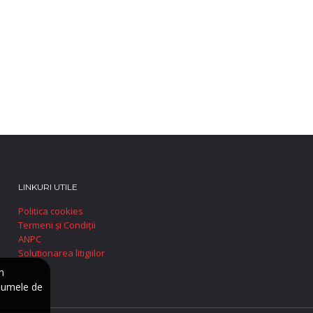
LINKURI UTILE
Politica cookies
Termeni și Condiții
ANPC
Solutionarea litigiilor
n
numele de
e