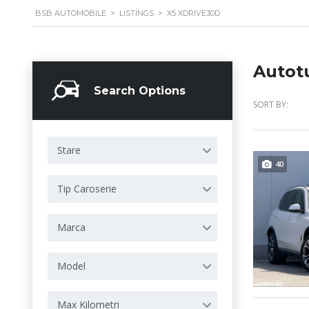
BSB AUTOMOBILE
>
LISTINGS
>
X5 XDRIVE30D
Autot
Search Options
SORT BY:
Stare
40
Tip Caroserie
Marca
Model
Max Kilometri