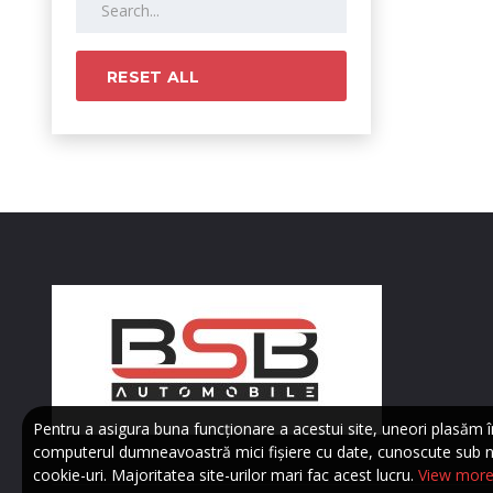
RESET ALL
Pentru a asigura buna funcționare a acestui site, uneori plasăm î
computerul dumneavoastră mici fișiere cu date, cunoscute sub 
cookie-uri. Majoritatea site-urilor mari fac acest lucru.
View mor