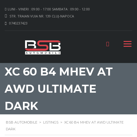
LUNI - VINERI : 09:00 - 17:00 SAMBATA : 09:00 - 12:00
STR. TRAIAN VUIA NR. 139 CLUJ-NAPOCA
0740237423
XC 60 B4 MHEV AT
AWD ULTIMATE
DARK
BSB AUTOMOBILE
>
LISTINGS
>
XC 60 B4 MHEV AT AWD ULTIMATE
DARK