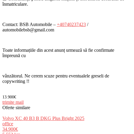
înmatriculare.
Contact: BSB Automobile –
+40740237423
/
automobilebsb@gmail.com
Toate informațiile din acest anunț urmează să fie confirmate
împreună cu
vânzătorul. Ne cerem scuze pentru eventualele greseli de
copywriting !!
13.900€
trimite mail
Oferte similare
Volvo XC 40 B3 B DKG Plus Bright 2025
office
34.900€