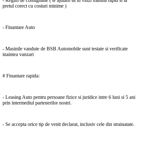
- Regim de consignatie ( te ajutam sa iti vinzi masina rapid si la
pretul corect cu costuri minime )
- Finantare Auto
- Masinile vandute de BSB Automobile sunt testate si verificate
inaintea vanzari
# Finantare rapida:
- Leasing Auto pentru persoane fizice si juridice intre 6 luni si 5 ani
prin intermediul partenerilor nostri.
- Se accepta orice tip de venit declarat, inclusiv cele din strainatate.