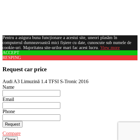
Pentru a asigura buna funcționare a acestui site, uneori plasăm în
computerul dumneavoastră mici fișiere cu date, cunoscute sub numele de
cookie-uri. Majoritatea site-urilor mari fac acest lucru.
View more
ACCEPT
RESPING
Request car price
Audi A3 Limuzină 1.4 TFSI S-Tronic 2016
Name
Email
Phone
Request
Compare
Close