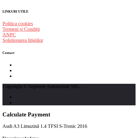
LINKURI UTILE
Politica cookies
Termeni și Condiții
ANPC
Solutionarea litigiilor
Contact
str. Traian Vuia nr. 139, Cluj-Napoca
0740237423
L - V : 09:00 - 17:00 S : 09:00 - 12:00
Copyright © Supreme Automobile SRL.
Calculate Payment
Audi A3 Limuzină 1.4 TFSI S-Tronic 2016