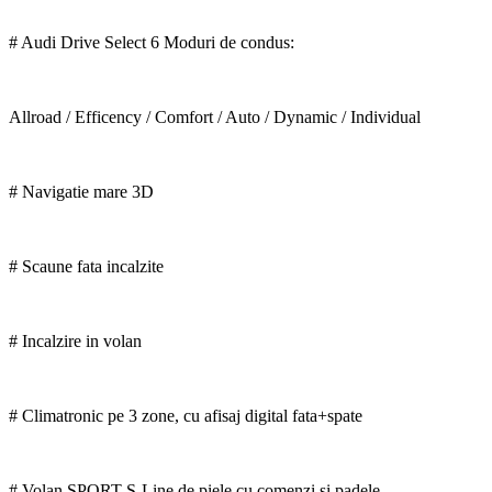
# Audi Drive Select 6 Moduri de condus:
Allroad / Efficency / Comfort / Auto / Dynamic / Individual
# Navigatie mare 3D
# Scaune fata incalzite
# Incalzire in volan
# Climatronic pe 3 zone, cu afisaj digital fata+spate
# Volan SPORT S-Line de piele cu comenzi si padele