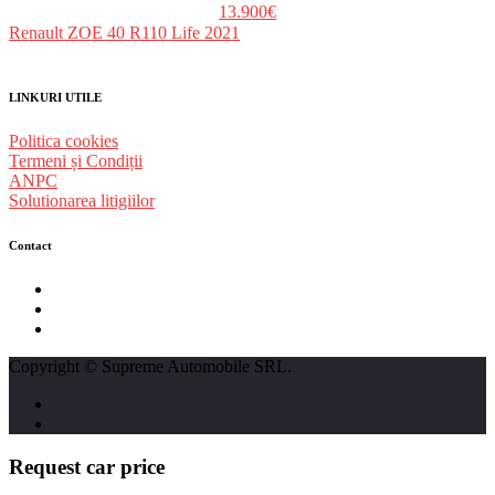
13.900€
Renault ZOE 40 R110 Life 2021
LINKURI UTILE
Politica cookies
Termeni și Condiții
ANPC
Solutionarea litigiilor
Contact
str. Traian Vuia nr. 139, Cluj-Napoca
0740237423
L - V : 09:00 - 17:00 S : 09:00 - 12:00
Copyright © Supreme Automobile SRL.
Request car price