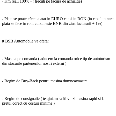
- Km reali 100% - ( trecuti pe facura de achizitie)
- Plata se poate efectua atat in EURO cat si in RON (in cazul in care
plata se face in ron, cursul este BNR din ziua facturarii + 1%)
# BSB Automobile va ofera:
- Masina pe comanda ( aducem la comanda orice tip de autoturism
din stocurile partenerilor nostri externi )
- Regim de Buy-Back pentru masina dumneavoastra
- Regim de consignatie ( te ajutam sa iti vinzi masina rapid si la
pretul corect cu costuri minime )