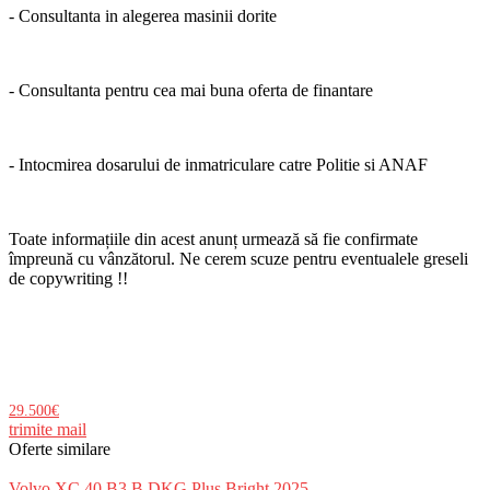
- Consultanta in alegerea masinii dorite
- Consultanta pentru cea mai buna oferta de finantare
- Intocmirea dosarului de inmatriculare catre Politie si ANAF
Toate informațiile din acest anunț urmează să fie confirmate
împreună cu vânzătorul. Ne cerem scuze pentru eventualele greseli
de copywriting !!
29.500€
trimite mail
Oferte similare
Volvo XC 40 B3 B DKG Plus Bright 2025