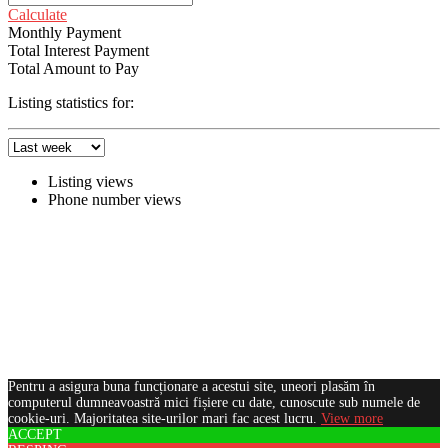
Calculate
Monthly Payment
Total Interest Payment
Total Amount to Pay
Listing statistics for:
Listing views
Phone number views
Pentru a asigura buna funcționare a acestui site, uneori plasăm în
computerul dumneavoastră mici fișiere cu date, cunoscute sub numele de
cookie-uri. Majoritatea site-urilor mari fac acest lucru.
View more
ACCEPT