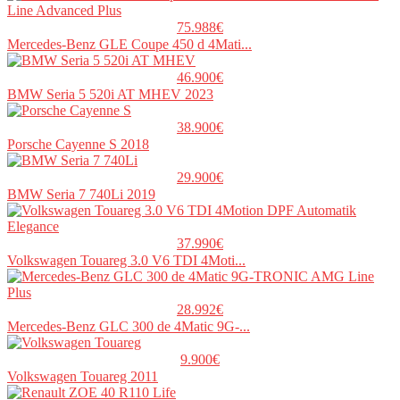
75.988€
Mercedes-Benz GLE Coupe 450 d 4Mati...
46.900€
BMW Seria 5 520i AT MHEV 2023
38.900€
Porsche Cayenne S 2018
29.900€
BMW Seria 7 740Li 2019
37.990€
Volkswagen Touareg 3.0 V6 TDI 4Moti...
28.992€
Mercedes-Benz GLC 300 de 4Matic 9G-...
9.900€
Volkswagen Touareg 2011