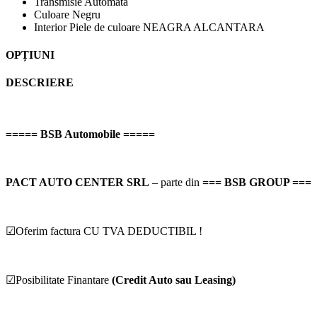
Transmisie
Automata
Culoare
Negru
Interior
Piele de culoare NEAGRA ALCANTARA
OPȚIUNI
DESCRIERE
===== BSB Automobile =====
PACT AUTO CENTER SRL
– parte din
=== BSB GROUP ===
☑Oferim factura CU TVA DEDUCTIBIL !
☑Posibilitate Finantare
(Credit Auto sau Leasing)