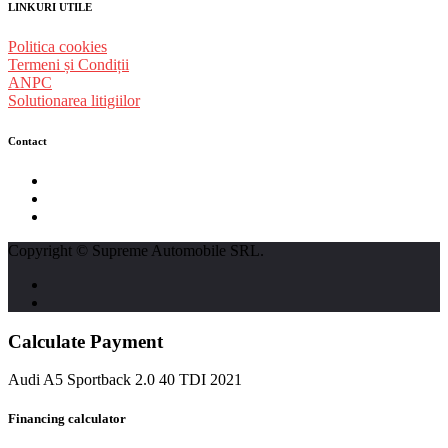
LINKURI UTILE
Politica cookies
Termeni și Condiții
ANPC
Solutionarea litigiilor
Contact
str. Traian Vuia nr. 139, Cluj-Napoca
0740237423
L - V : 09:00 - 17:00 S : 09:00 - 12:00
Copyright © Supreme Automobile SRL.
Calculate Payment
Audi A5 Sportback 2.0 40 TDI 2021
Financing calculator