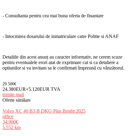
- Consultanta pentru cea mai buna oferta de finantare
- Intocmirea dosarului de inmatriculare catre Politie si ANAF
Detaliile din acest anunț au caracter informativ, ne cerem scuze
pentru eventualele erori atat de exprimare cat si ca detaliere a
optiunilor si va invitam sa le confirmati împreună cu vânzătorul.
29.500€
24.380EUR+5.120EUR TVA
trimite mail
Oferte similare
Volvo XC 40 B3 B DKG Plus Bright 2025
office
34.900€
5.552 km