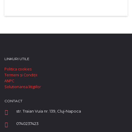
LINKURI UTILE
Politica cookies
Termeni și Condiții
ANPC
Solutionarea litigiilor
CONTACT
str. Traian Vuia nr. 139, Cluj-Napoca
0740237423