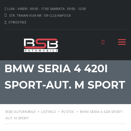
LUNI - VINERI : 09:00 - 17:00 SAMBATA : 09:00 - 12:00
STR. TRAIAN VUIA NR. 139 CLUJ-NAPOCA
0740237423
BMW SERIA 4 420I
SPORT-AUT. M SPORT
BSB AUTOMOBILE
>
LISTINGS
>
ÎN STOC
>
BMW SERIA 4 420I SPORT-
AUT. M SPORT