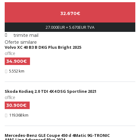
32.670€
27.000EUR + 5.670EUR TVA
trimite mail
Oferte similare
Volvo XC 40 B3 B DKG Plus Bright 2025
office
34.900€
5.552 km
Skoda Kodiaq 2.0 TDI 4X4 DSG Sportline 2021
office
30.900€
119.368 km
Mercedes-Benz GLE Coupe 450 d 4Matic 9G-TRONIC
AMG Line Advanced Plus 2024