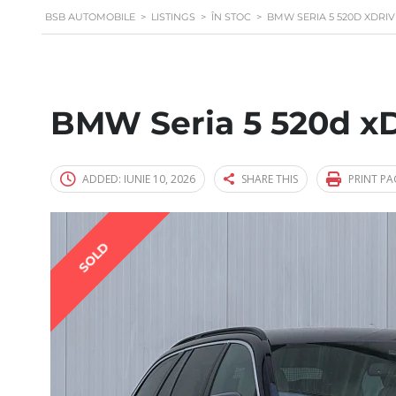
BSB AUTOMOBILE
>
LISTINGS
>
ÎN STOC
>
BMW SERIA 5 520D XDRIV
BMW Seria 5 520d xD
ADDED:
IUNIE 10, 2026
SHARE THIS
PRINT PA
SOLD