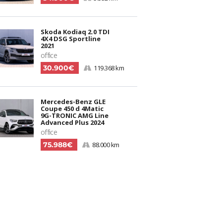
Skoda Kodiaq 2.0 TDI
4X4 DSG Sportline
2021
office
30.900€
119.368 km
Mercedes-Benz GLE
Coupe 450 d 4Matic
9G-TRONIC AMG Line
Advanced Plus 2024
office
75.988€
88.000 km