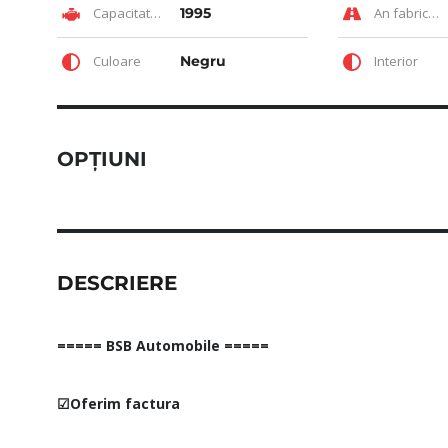
Capacitate motor
1995
An fabricatie
Culoare
Negru
Interior
OPȚIUNI
DESCRIERE
===== BSB Automobile =====
☑Oferim factura