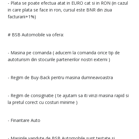
- Plata se poate efectua atat in EURO cat si in RON (in cazul
in care plata se face in ron, cursul este BNR din ziua
facturarii+1%)
# BSB Automobile va ofera:
- Masina pe comanda ( aducem la comanda orice tip de
autoturism din stocurile partenerilor nostri externi )
- Regim de Buy-Back pentru masina dumneavoastra
- Regim de consignatie ( te ajutam sa iti vinzi masina rapid si
la pretul corect cu costuri minime )
- Finantare Auto
- Masinile vandute de BSB Automobile sunt testate si