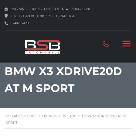
LUNI - VINERI : 09:00 - 17:00 SAMBATA : 09:00 - 12:00
STR. TRAIAN VUIA NR. 139 CLUJ-NAPOCA
0740237423
BMW X3 XDRIVE20D
AT M SPORT
BSB AUTOMOBILE
>
LISTINGS
>
ÎN STOC
>
BMW X3 XDRIVE20D AT M
SPORT