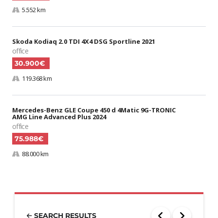
5.552 km
Skoda Kodiaq 2.0 TDI 4X4 DSG Sportline 2021
office
30.900€
119.368 km
Mercedes-Benz GLE Coupe 450 d 4Matic 9G-TRONIC
AMG Line Advanced Plus 2024
office
75.988€
88.000 km
SEARCH RESULTS