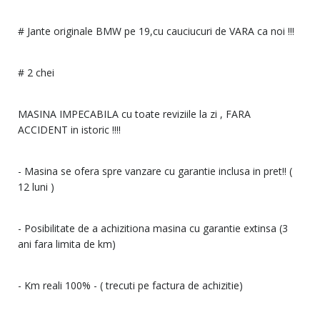
# Jante originale BMW pe 19,cu cauciucuri de VARA ca noi !!!
# 2 chei
MASINA IMPECABILA cu toate reviziile la zi , FARA
ACCIDENT in istoric !!!!
- Masina se ofera spre vanzare cu garantie inclusa in pret!! (
12 luni )
- Posibilitate de a achizitiona masina cu garantie extinsa (3
ani fara limita de km)
- Km reali 100% - ( trecuti pe factura de achizitie)