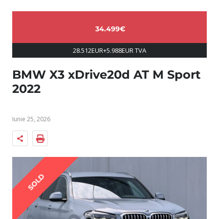
34.499€
28.512EUR+5.988EUR TVA
BMW X3 xDrive20d AT M Sport
2022
Iunie 25, 2026
SOLD