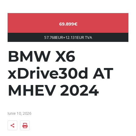
69.899€
57.768EUR+12.131EUR TVA
BMW X6
xDrive30d AT
MHEV 2024
Iunie 10, 2026