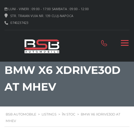
LUNI - VINERI : 09:00 - 17:00 SAMBATA : 09:00 - 12:00
STR. TRAIAN VUIA NR. 139 CLUJ-NAPOCA
0740237423
BMW X6 XDRIVE30D
AT MHEV
BSB AUTOMOBILE
>
LISTINGS
>
ÎN STOC
>
BMW X6 XDRIVE30D AT
MHEV