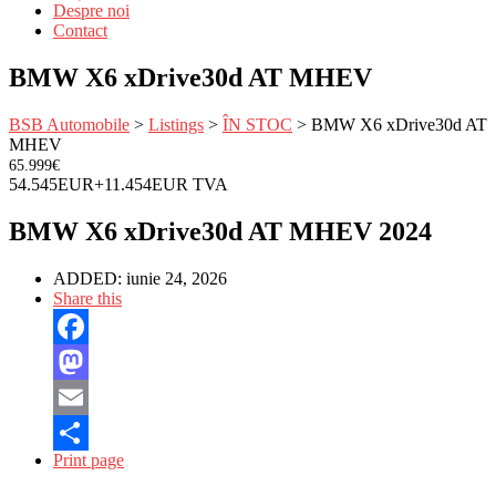
Despre noi
Contact
BMW X6 xDrive30d AT MHEV
BSB Automobile
>
Listings
>
ÎN STOC
>
BMW X6 xDrive30d AT
MHEV
65.999€
54.545EUR+11.454EUR TVA
BMW X6 xDrive30d AT MHEV 2024
ADDED:
iunie 24, 2026
Share this
Facebook
Mastodon
Email
Print page
Partajează