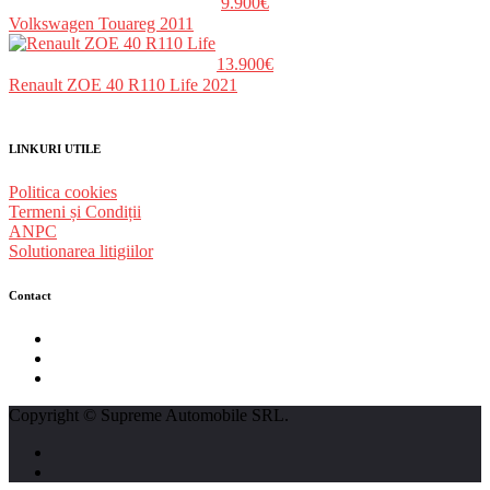
9.900€
Volkswagen Touareg 2011
13.900€
Renault ZOE 40 R110 Life 2021
LINKURI UTILE
Politica cookies
Termeni și Condiții
ANPC
Solutionarea litigiilor
Contact
str. Traian Vuia nr. 139, Cluj-Napoca
0740237423
L - V : 09:00 - 17:00 S : 09:00 - 12:00
Copyright © Supreme Automobile SRL.