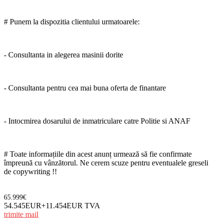
# Punem la dispozitia clientului urmatoarele:
- Consultanta in alegerea masinii dorite
- Consultanta pentru cea mai buna oferta de finantare
- Intocmirea dosarului de inmatriculare catre Politie si ANAF
# Toate informațiile din acest anunț urmează să fie confirmate
împreună cu vânzătorul. Ne cerem scuze pentru eventualele greseli
de copywriting !!
65.999€
54.545EUR+11.454EUR TVA
trimite mail