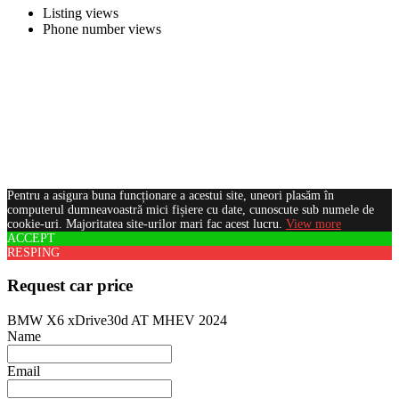
Listing views
Phone number views
Pentru a asigura buna funcționare a acestui site, uneori plasăm în
computerul dumneavoastră mici fișiere cu date, cunoscute sub numele de
cookie-uri. Majoritatea site-urilor mari fac acest lucru.
View more
ACCEPT
RESPING
Request car price
BMW X6 xDrive30d AT MHEV 2024
Name
Email