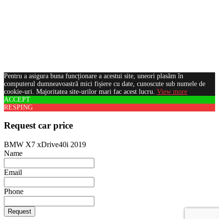
Pentru a asigura buna funcționare a acestui site, uneori plasăm în
computerul dumneavoastră mici fișiere cu date, cunoscute sub numele de
cookie-uri. Majoritatea site-urilor mari fac acest lucru.
View more
ACCEPT
RESPING
Request car price
BMW X7 xDrive40i 2019
Name
Email
Phone
Request