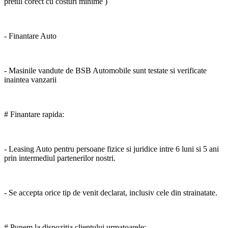
pretul corect cu costuri minime )
- Finantare Auto
- Masinile vandute de BSB Automobile sunt testate si verificate
inaintea vanzarii
# Finantare rapida:
- Leasing Auto pentru persoane fizice si juridice intre 6 luni si 5 ani
prin intermediul partenerilor nostri.
- Se accepta orice tip de venit declarat, inclusiv cele din strainatate.
# Punem la dispozitia clientului urmatoarele: