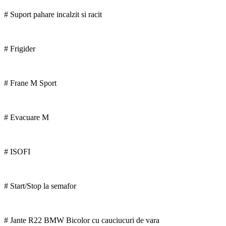
# Suport pahare incalzit si racit
# Frigider
# Frane M Sport
# Evacuare M
# ISOFI
# Start/Stop la semafor
# Jante R22 BMW Bicolor cu cauciucuri de vara