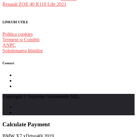
Renault ZOE 40 R110 Life 2021
LINKURI UTILE
Politica cookies
Termeni și Condiții
ANPC
Solutionarea litigiilor
Contact
str. Traian Vuia nr. 139, Cluj-Napoca
0740237423
L - V : 09:00 - 17:00 S : 09:00 - 12:00
Copyright © Supreme Automobile SRL.
Calculate Payment
BMW X7 xDrive40i 2019