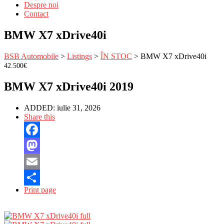
Despre noi
Contact
BMW X7 xDrive40i
BSB Automobile
>
Listings
>
ÎN STOC
>
BMW X7 xDrive40i
42.500€
BMW X7 xDrive40i 2019
ADDED:
iulie 31, 2026
Share this
Facebook
Mastodon
Email
Print page
Partajează