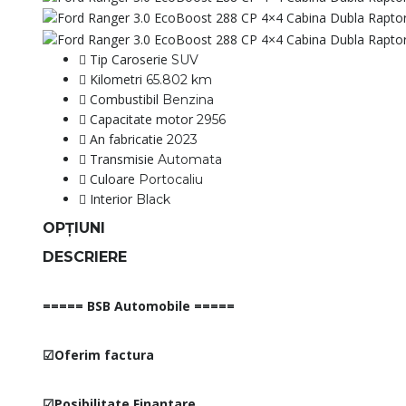
Tip Caroserie
SUV
Kilometri
65.802 km
Combustibil
Benzina
Capacitate motor
2956
An fabricatie
2023
Transmisie
Automata
Culoare
Portocaliu
Interior
Black
OPȚIUNI
DESCRIERE
===== BSB Automobile =====
☑Oferim factura
☑Posibilitate Finantare