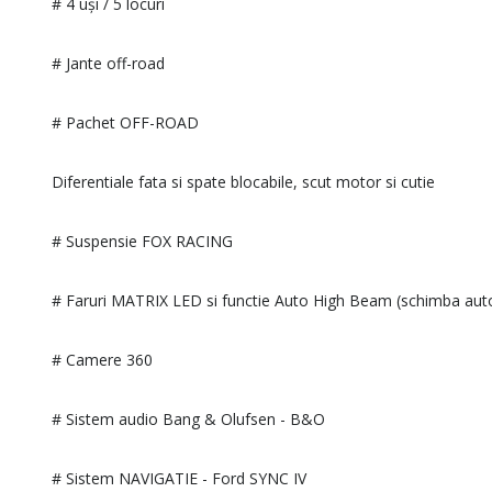
# 4 uși / 5 locuri
# Jante off-road
# Pachet OFF-ROAD
Diferentiale fata si spate blocabile, scut motor si cutie
# Suspensie FOX RACING
# Faruri MATRIX LED si functie Auto High Beam (schimba aut
# Camere 360
# Sistem audio Bang & Olufsen - B&O
# Sistem NAVIGATIE - Ford SYNC IV