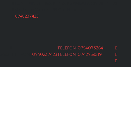
LUNI - VINERI : 09:00 - 17:00 SAMBATA : 09:00 - 12:00
str. Traian Vuia nr. 139 Cluj-Napoca
0740237423
TELEFON:
0754073264
TELEFON:
Napoca
TELEFON:
0740237423
0742759519