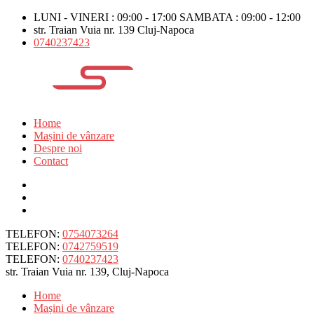
LUNI - VINERI : 09:00 - 17:00 SAMBATA : 09:00 - 12:00
str. Traian Vuia nr. 139 Cluj-Napoca
0740237423
Home
Mașini de vânzare
Despre noi
Contact
TELEFON:
0754073264
TELEFON:
0742759519
TELEFON:
0740237423
str. Traian Vuia nr. 139, Cluj-Napoca
Home
Mașini de vânzare