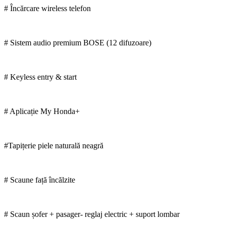
# Încărcare wireless telefon
# Sistem audio premium BOSE (12 difuzoare)
# Keyless entry & start
# Aplicație My Honda+
#Tapițerie piele naturală neagră
# Scaune față încălzite
# Scaun șofer + pasager- reglaj electric + suport lombar