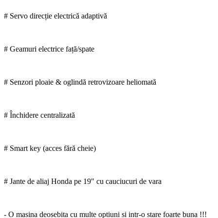
# Servo direcție electrică adaptivă
# Geamuri electrice față/spate
# Senzori ploaie & oglindă retrovizoare heliomată
# Închidere centralizată
# Smart key (acces fără cheie)
# Jante de aliaj Honda pe 19" cu cauciucuri de vara
- O masina deosebita cu multe optiuni si intr-o stare foarte buna !!!