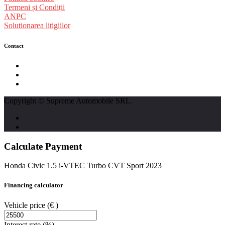
Termeni și Condiții
ANPC
Solutionarea litigiilor
Contact
str. Traian Vuia nr. 139, Cluj-Napoca
0740237423
L - V : 09:00 - 17:00 S : 09:00 - 12:00
Copyright © Supreme Automobile SRL.
Calculate Payment
Honda Civic 1.5 i-VTEC Turbo CVT Sport 2023
Financing calculator
Vehicle price
(€ )
Interest rate
(%)