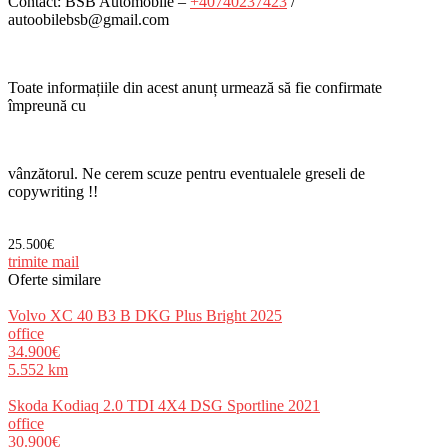
Contact: BSB Automobile –
+40740237423
/
autoobilebsb@gmail.com
Toate informațiile din acest anunț urmează să fie confirmate
împreună cu
vânzătorul. Ne cerem scuze pentru eventualele greseli de
copywriting !!
25.500€
trimite mail
Oferte similare
Volvo XC 40 B3 B DKG Plus Bright 2025
office
34.900€
5.552 km
Skoda Kodiaq 2.0 TDI 4X4 DSG Sportline 2021
office
30.900€