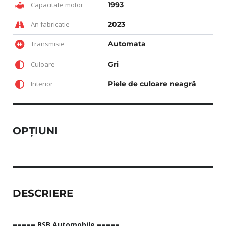
Capacitate motor
1993
An fabricatie
2023
Transmisie
Automata
Culoare
Gri
Interior
Piele de culoare neagră
OPȚIUNI
DESCRIERE
===== BSB Automobile =====