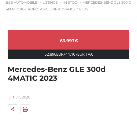
BSB AUTOMOBILE
>
LISTINGS
>
ÎN STOC
>
MERCEDES-BENZ GLE 300 D
4MATIC 9G-TRONIC AMG LINE ADVANCED PLUS
63.997€
52.890EUR+11.107EUR TVA
Mercedes-Benz GLE 300d
4MATIC 2023
Iulie 31, 2026