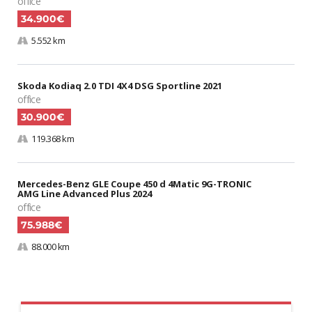
office
34.900€
5.552 km
Skoda Kodiaq 2.0 TDI 4X4 DSG Sportline 2021
office
30.900€
119.368 km
Mercedes-Benz GLE Coupe 450 d 4Matic 9G-TRONIC
AMG Line Advanced Plus 2024
office
75.988€
88.000 km