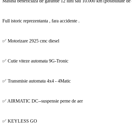
Masina beneficiaza de garantie 12 luni sau 10.000 km (posibilitate de 
Full istoric reprezentanta , fara accidente .
✅ Motorizare 2925 cmc diesel
✅ Cutie viteze automata 9G-Tronic
✅ Transmisie automata 4x4 - 4Matic
✅ AIRMATIC DC--suspensie perne de aer
✅ KEYLESS GO