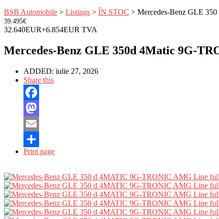
BSB Automobile
>
Listings
>
ÎN STOC
>
Mercedes-Benz GLE 35
39.495€
32.640EUR+6.854EUR TVA
Mercedes-Benz GLE 350d 4Matic 9G-TR
ADDED:
iulie 27, 2026
Share this
Facebook
Mastodon
Email
Print page
Partajează