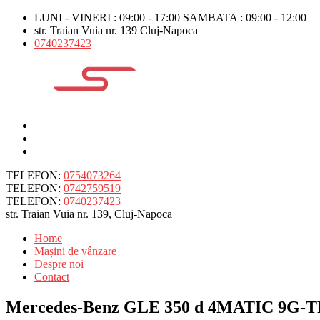
LUNI - VINERI : 09:00 - 17:00 SAMBATA : 09:00 - 12:00
str. Traian Vuia nr. 139 Cluj-Napoca
0740237423
TELEFON:
0754073264
TELEFON:
0742759519
TELEFON:
0740237423
str. Traian Vuia nr. 139, Cluj-Napoca
Home
Mașini de vânzare
Despre noi
Contact
Mercedes-Benz GLE 350 d 4MATIC 9G-