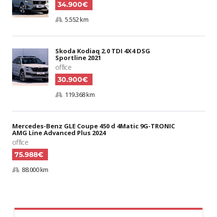
34.900€
5.552 km
Skoda Kodiaq 2.0 TDI 4X4 DSG
Sportline 2021
office
30.900€
119.368 km
Mercedes-Benz GLE Coupe 450 d 4Matic 9G-TRONIC
AMG Line Advanced Plus 2024
office
75.988€
88.000 km