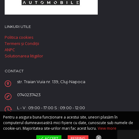
LINKURI UTILE
Politica cookies
Termeni și Condiții
ANPC
Solutionarea litigiilor
CONTACT
str. Traian Vuia nr. 139, Cluj-Napoca
0740237423
L - V : 09:00 - 17:00 S : 09:00 - 12:00
Pentru a asigura buna funcționare a acestui site, uneori plasăm în
computerul dumneavoastră mici fișiere cu date, cunoscute sub numele de
cookie-uri. Majoritatea site-urilor mari fac acest lucru.
View more
Copyright © Supreme Automobile SRL.
ACCEPT
RESPING